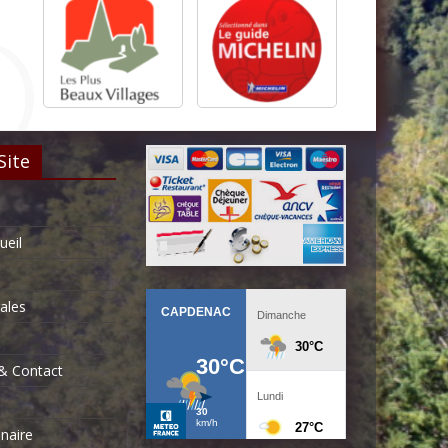
Site
ueil
ales
& Contact
inaire