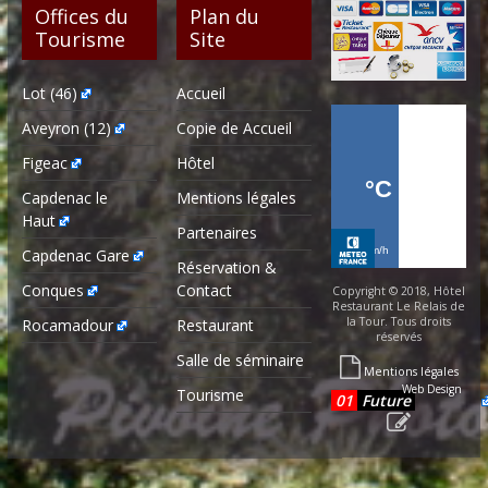
Offices du
Plan du
Tourisme
Site
Lot (46)
Accueil
Aveyron (12)
Copie de Accueil
Figeac
Hôtel
Capdenac le
Mentions légales
Haut
Partenaires
Capdenac Gare
Réservation &
Conques
Contact
Copyright © 2018, Hôtel
Restaurant Le Relais de
la Tour. Tous droits
Rocamadour
Restaurant
réservés
Salle de séminaire
Mentions légales
Web Design
Tourisme
01
Future