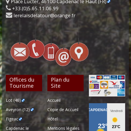
Place Lucter, 46100 Capdenac le Haut (FR)
+33.(0)5.65.11.06.99
lerelaisdelatour@orange.fr
Offices du
Plan du
Tourisme
Site
Lot (46)
Accueil
Aveyron (12)
Copie de Accueil
Figeac
Hôtel
Capdenac le
Mentions légales